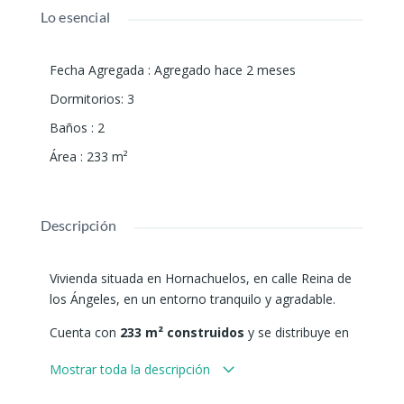
Lo esencial
Fecha Agregada
:
Agregado hace 2 meses
Dormitorios
:
3
Baños
:
2
Área
:
233
m²
Descripción
Vivienda situada en
Hornachuelos
, en calle Reina de
los Ángeles, en un entorno tranquilo y agradable.
Cuenta con
233 m² construidos
y se distribuye en
una cómoda planta principal con salón amplio ,
Mostrar toda la descripción
cocina independiente, tres dormitorios, baño
completo y terraza, ideal para disfrutar del aire libre.