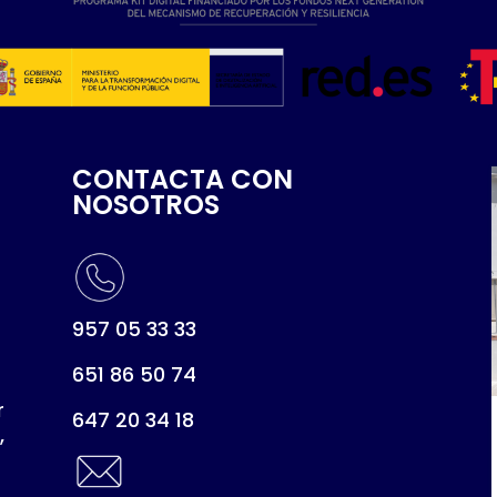
CONTACTA CON
NOSOTROS
957 05 33 33
651 86 50 74
r
647 20 34 18
,